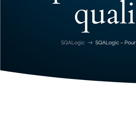
quali
SQALogic
SQALogic – Pour 