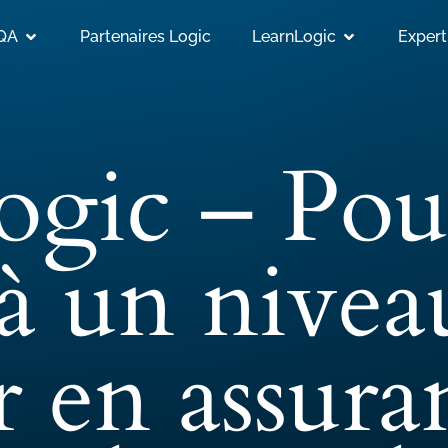
 QA
Partenaires Logic
LearnLogic
Expert
gic – Pou
 à un nivea
r en assura