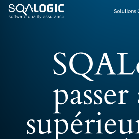
Solutions
SQALo
passer
supérieu