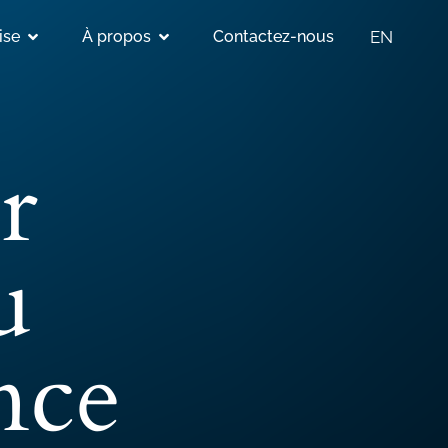
ise
À propos
Contactez-nous
EN
r
u
nce